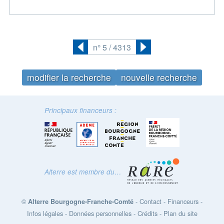
n° 5 / 4313
Précédent
Suivant
modifier la recherche
nouvelle recherche
Principaux financeurs :
Alterre est membre du…
©
-
Contact
-
Financeurs
-
Alterre Bourgogne-Franche-Comté
Infos légales
-
Données personnelles
-
Crédits
-
Plan du site