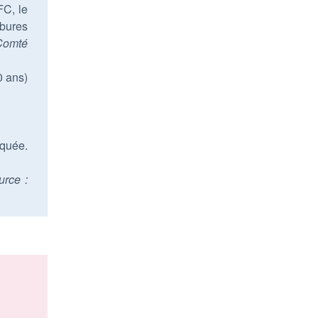
FC, le
rbures
-Comté
0 ans)
rquée.
urce :