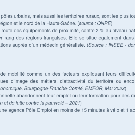
pôles urbains, mais aussi les territoires ruraux, sont les plus t
région et le nord de la Haute-Saône. (
source : ONPE
)
a route des équipements de proximité, contre 2 % au niveau nat
er rang des régions françaises. Elle se situe également dans
ations auprès d’un médecin généraliste. (
Source : INSEE - do
e mobilité comme un des facteurs expliquant leurs difficul
 d'image des métiers, d'attractivité du territoire ou enc
o-économique, Bourgogne-Franche-Comté, EMFOR, Mai 2023
)
onnelle abandonnent leur emploi ou leur formation pour des r
n et de lutte contre la pauvreté – 2021
)
une agence Pôle Emploi en moins de 15 minutes à vélo et 1 act