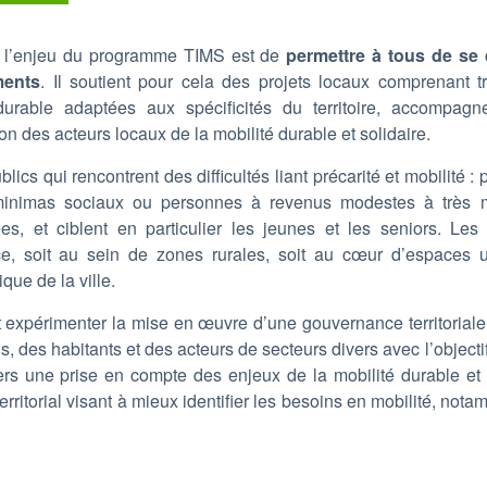
), l’enjeu du programme TIMS est de
permettre à tous de se 
ments
. Il soutient pour cela des projets locaux comprenant t
durable adaptées aux spécificités du territoire, accompag
 des acteurs locaux de la mobilité durable et solidaire.
ics qui rencontrent des difficultés liant précarité et mobilité : 
e minimas sociaux ou personnes à revenus modestes à très 
, et ciblent en particulier les jeunes et les seniors. Les t
ce, soit au sein de zones rurales, soit au cœur d’espaces u
ique de la ville.
 expérimenter la mise en œuvre d’une gouvernance territoriale
lus, des habitants et des acteurs de secteurs divers avec l’objec
vers une prise en compte des enjeux de la mobilité durable et 
territorial visant à mieux identifier les besoins en mobilité, not