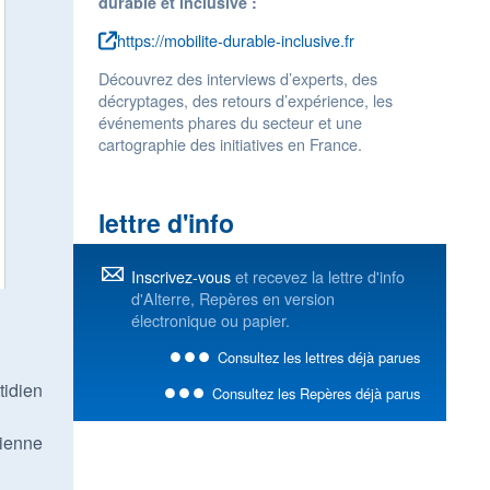
durable et inclusive :
https://mobilite-durable-inclusive.fr
Découvrez des interviews d’experts, des
décryptages, des retours d’expérience, les
événements phares du secteur et une
cartographie des initiatives en France.
lettre d'info
Inscrivez-vous
et recevez la lettre d'info
d'Alterre, Repères en version
électronique ou papier.
Consultez les lettres déjà parues
tidien
Consultez les Repères déjà parus
dienne