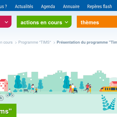
ce pour l'environnement et le développement soutenable
us ?
Actualités
Agenda
Annuaire
Repères flash
rre Bourgogne-Franche-Comté
actions en cours
thèmes
en cours
Programme "TIMS"
Présentation du programme "Ti
ims"