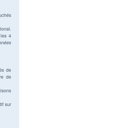
ouchés
ional.
 les 4
nnées
tés de
ore de
aisons
if sur