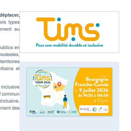
déplacer,
rois types
nement au
publics en
modestes,
erritoires
rbains et
 inclusive
tif commun
inclusive.
amment des