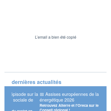
L’email a bien été copié
dernières actualités
sur la
📅 Assises européennes de la transition
📅 R
e de
énergétique 2026
d'Al
Retrouvez Alterre et l'Oreca sur le stand du
Mercr
Conseil régional !