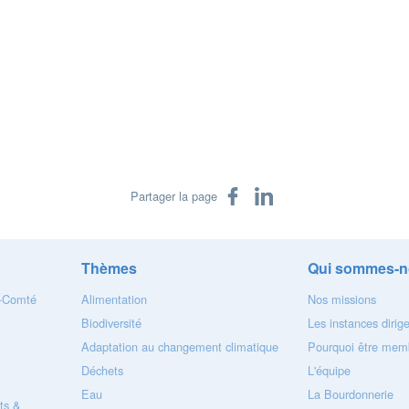
Partager sur Facebook
Partager sur LinkedIn
Partager la page
Thèmes
Qui sommes-n
e-Comté
Alimentation
Nos missions
Biodiversité
Les instances dirig
Adaptation au changement climatique
Pourquoi être memb
Déchets
L'équipe
Eau
La Bourdonnerie
ts &