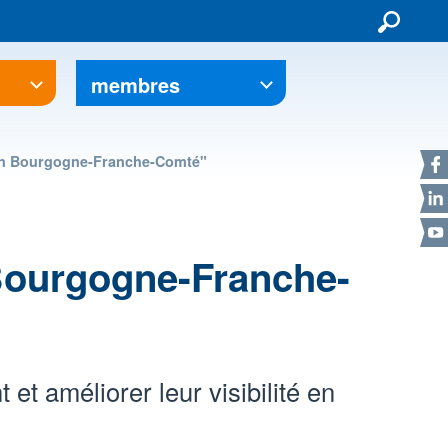
membres
F
en Bourgogne-Franche-Comté"
L
Y
Bourgogne-Franche-
et améliorer leur visibilité en