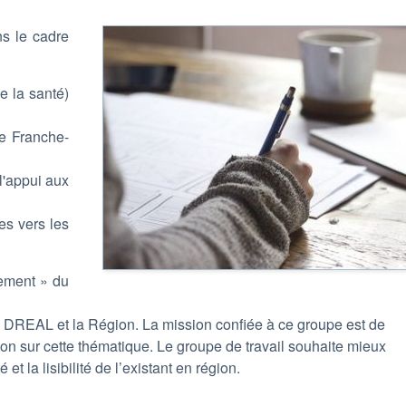
ns le cadre
🎙️ Papote popote - Qu
e la santé)
épisode sur la genèse 
Sécurité sociale de l’a
ne Franche-
Écoutez cet épisode sur l
projet en Autunois Morva
l'appui aux
Dans ce quatrième épisode, reto
lancement du Comité Citoyen.
discours et distribution de pata
ces vers les
au cœur de l'une des premières
groupe naissant.
nement » du
 DREAL et la Région. La mission confiée à ce groupe est de
ion sur cette thématique. Le groupe de travail souhaite mieux
 et la lisibilité de l’existant en région.