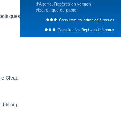
d'Alterre, Repères en version
électronique ou papier.
politiques
Consultez les lettres déjà parues
Consultez les Repères déjà parus
ène Cléau-
s-bfc.org