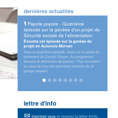
dernières actualités
atrième
📅 Assises européennes de la
📅 Re
d'un projet de
transition énergétique 2026
2026
limentation
(25)
Retrouvez Alterre et l'Oreca sur le stand
du Conseil régional !
a genèse du
Mercr
n
ur sur la soirée de
 Au programme :
tes ! Puis immersion
 réunions de ce
lettre d'info
Inscrivez-vous
et recevez la lettre d'info