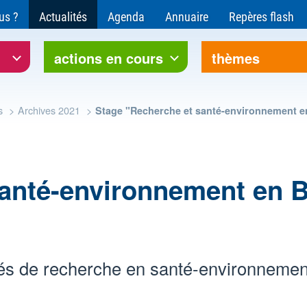
ce pour l'environnement et le développement soutenable
us ?
Actualités
Agenda
Annuaire
Repères flash
rre Bourgogne-Franche-Comté
actions en cours
thèmes
s
Archives 2021
Stage "Recherche et santé-environnement 
santé-environnement en 
ités de recherche en santé-environnement 