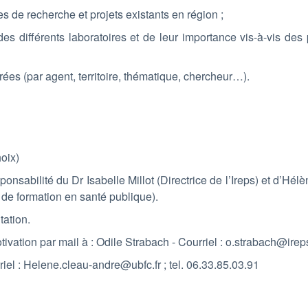
es de recherche et projets existants en région ;
s différents laboratoires et de leur importance vis-à-vis des 
trées (par agent, territoire, thématique, chercheur…).
oix)
nsabilité du Dr Isabelle Millot (Directrice de l’Ireps) et d’Hél
de formation en santé publique).
tation.
ivation par mail à : Odile Strabach - Courriel : o.strabach@irep
iel : Helene.cleau-andre@ubfc.fr ; tel. 06.33.85.03.91