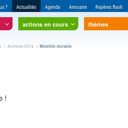
ce pour l'environnement et le développement soutenable
us ?
Actualités
Agenda
Annuaire
Repères flash
rre Bourgogne-Franche-Comté
actions en cours
thèmes
s
Archives 2014
Mobilité durable
e !