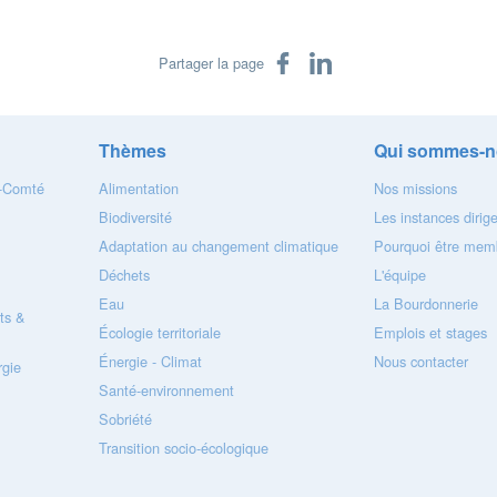
Partager sur Facebook
Partager sur LinkedIn
Partager la page
Thèmes
Qui sommes-n
e-Comté
Alimentation
Nos missions
Biodiversité
Les instances dirig
Adaptation au changement climatique
Pourquoi être memb
Déchets
L'équipe
Eau
La Bourdonnerie
ts &
Écologie territoriale
Emplois et stages
Énergie - Climat
Nous contacter
gie
Santé-environnement
Sobriété
Transition socio-écologique