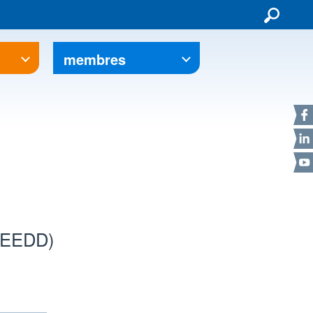
membres
F
L
Y
 (EEDD)