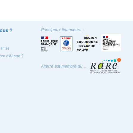
ous ?
Principaux financeurs :
eantes
re d'Alterre ?
Alterre est membre du…