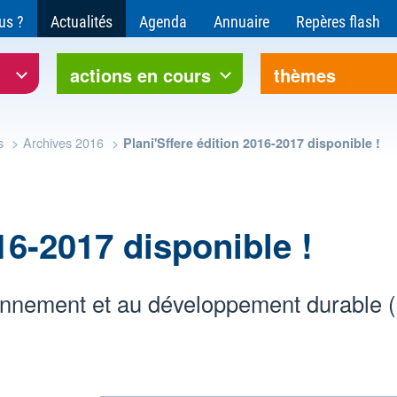
ce pour l'environnement et le développement soutenable
us ?
Actualités
Agenda
Annuaire
Repères flash
rre Bourgogne-Franche-Comté
actions en cours
thèmes
s
Archives 2016
Plani'Sffere édition 2016-2017 disponible !
16-2017 disponible !
ronnement et au développement durable