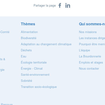
Partager sur Facebook
Partager sur LinkedIn
Partager la page
Thèmes
Qui sommes-n
e-Comté
Alimentation
Nos missions
Biodiversité
Les instances dirig
Adaptation au changement climatique
Pourquoi être memb
Déchets
L'équipe
Eau
La Bourdonnerie
ts &
Écologie territoriale
Emplois et stages
Énergie - Climat
Nous contacter
gie
Santé-environnement
Sobriété
Transition socio-écologique
- Parcours