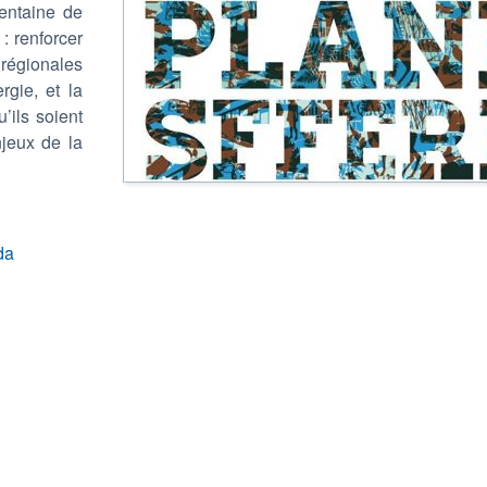
rentaine de
: renforcer
régionales
rgie, et la
’ils soient
njeux de la
da