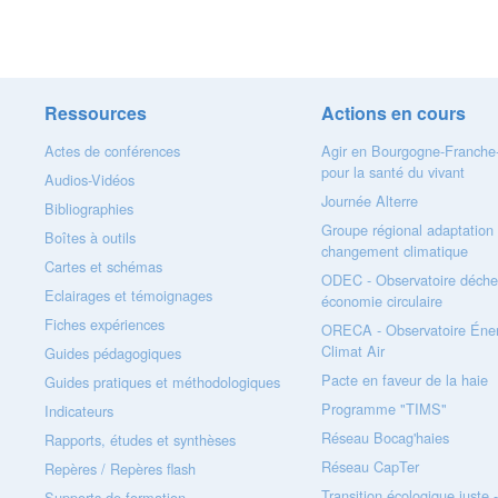
Ressources
Actions en cours
Actes de conférences
Agir en Bourgogne-Franch
pour la santé du vivant
Audios-Vidéos
Journée Alterre
Bibliographies
Groupe régional adaptation
Boîtes à outils
changement climatique
Cartes et schémas
ODEC - Observatoire déche
Eclairages et témoignages
économie circulaire
Fiches expériences
ORECA - Observatoire Éner
Climat Air
Guides pédagogiques
Pacte en faveur de la haie
Guides pratiques et méthodologiques
Programme "TIMS"
Indicateurs
Réseau Bocag'haies
Rapports, études et synthèses
Réseau CapTer
Repères / Repères flash
Transition écologique juste 
Supports de formation