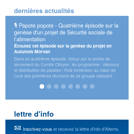
dernières actualités
🎙️ Papote popote - Quatrième épisode sur la
📅 As
genèse d'un projet de Sécurité sociale de
énerg
l’alimentation
Retrou
Consei
Écoutez cet épisode sur la genèse du projet en
Autunois Morvan
Dans ce quatrième épisode, retour sur la soirée de
lancement du Comité Citoyen. Au programme : discours
et distribution de patates ! Puis immersion au cœur de
l'une des premières réunions de ce groupe naissant.
lettre d'info
Inscrivez-vous
et recevez la lettre d'info d'Alterre,