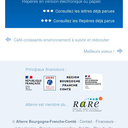
Repères en version électronique ou papier.
Consultez les lettres déjà parues
Consultez les Repères déjà parus
Café-croissants-environnement à suivre et réécouter
Meilleurs voeux !
Principaux financeurs :
Alterre est membre du…
©
-
Contact
-
Financeurs
-
Alterre Bourgogne-Franche-Comté