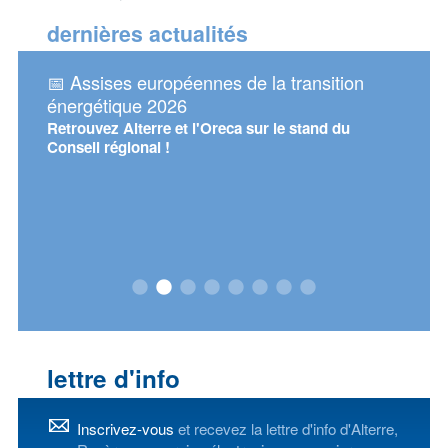
dernières actualités
sur la
📅 Assises européennes de la transition
📅 Re
 de
énergétique 2026
d'Alt
Retrouvez Alterre et l'Oreca sur le stand du
Mercre
Conseil régional !
 en
de
iscours
œur de
ant.
lettre d'info
Inscrivez-vous
et recevez la lettre d'info d'Alterre,