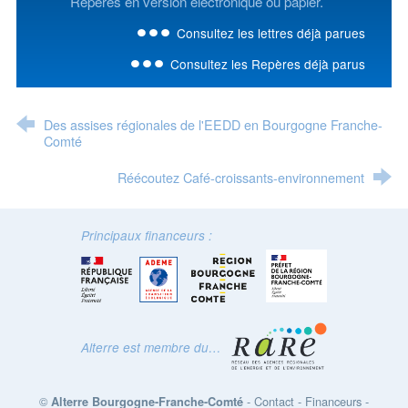
Repères en version électronique ou papier.
Consultez les lettres déjà parues
Consultez les Repères déjà parus
Des assises régionales de l'EEDD en Bourgogne Franche-
Comté
Réécoutez Café-croissants-environnement
Principaux financeurs :
Alterre est membre du…
©
-
Contact
-
Financeurs
-
Alterre Bourgogne-Franche-Comté