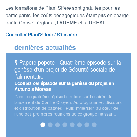
Les formations de Plani’Sffere sont gratuites pour les
participants, les coûts pédagogiques étant pris en charge
par le Conseil régional, l’ADEME et la DREAL.
Consulter Plani'Sffere / S'inscrire
dernières actualités
🎙️ Papote popote - Quatrième épisode sur la
📅 As
genèse d'un projet de Sécurité sociale de
énerg
l’alimentation
Retrou
Consei
Écoutez cet épisode sur la genèse du projet en
Autunois Morvan
Dans ce quatrième épisode, retour sur la soirée de
lancement du Comité Citoyen. Au programme : discours
et distribution de patates ! Puis immersion au cœur de
l'une des premières réunions de ce groupe naissant.