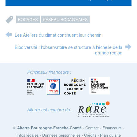
BOCAGES
RÉSEAU BOCAG'HAIES
Les Ateliers du climat continuent leur chemin
Biodiversité : l'observatoire se structure à l'échelle de la
grande région
Principaux financeurs :
Alterre est membre du…
©
-
Contact
-
Financeurs
-
Alterre Bourgogne-Franche-Comté
Infos légales
-
Données personnelles
-
Crédits
-
Plan du site