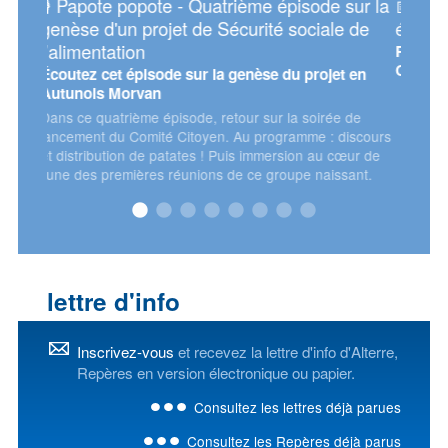
e sur la
📅 Assises européennes de la transition
📅
ale de
énergétique 2026
d'
Retrouvez Alterre et l'Oreca sur le stand du
Mer
Conseil régional !
jet en
rée de
: discours
u cœur de
issant.
lettre d'info
Inscrivez-vous
et recevez la lettre d'info d'Alterre,
Repères en version électronique ou papier.
Consultez les lettres déjà parues
Consultez les Repères déjà parus