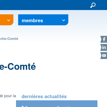
membres
F
nche-Comté
L
Y
he-Comté
dernières actualités
é pour la