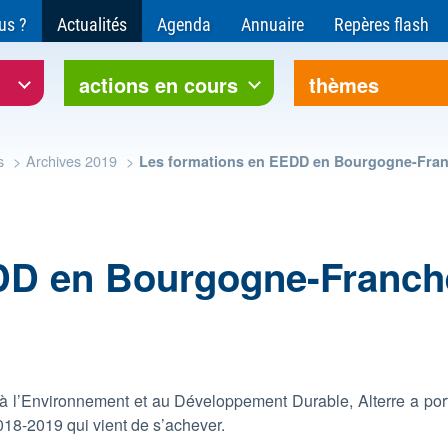
ce pour l'environnement et le développement soutenable
us ?
Actualités
Agenda
Annuaire
Repères flash
rre Bourgogne-Franche-Comté
actions en cours
thèmes
s
Archives 2019
Les formations en EEDD en Bourgogne-Fra
EDD en Bourgogne-Franc
 l’Environnement et au Développement Durable, Alterre a port
2018-2019 qui vient de s’achever.