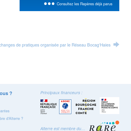
Consultez les Repères déjà parus
échanges de pratiques organisée par le Réseau Bocag'Haies
ous ?
Principaux financeurs :
eantes
re d'Alterre ?
Alterre est membre du…