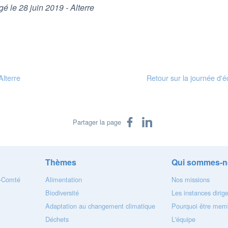
igé le 28 juin 2019 - Alterre
Alterre
Retour sur la journée d'
Partager sur Facebook
Partager sur LinkedIn
Partager la page
Thèmes
Qui sommes-n
e-Comté
Alimentation
Nos missions
Biodiversité
Les instances dirig
Adaptation au changement climatique
Pourquoi être memb
Déchets
L'équipe