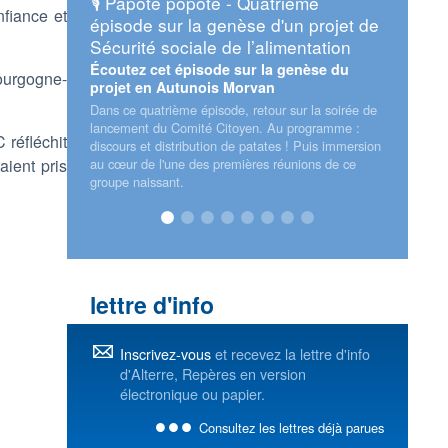
🎙️ Papote popote - Quatrième
📅 Assises europé
fiance et
épisode sur la genèse d'un projet de
transition énergét
Sécurité sociale de l’alimentation
Retrouvez Alterre et l
du Conseil régional !
Écoutez cet épisode sur la genèse du
ourgogne-
projet en Autunois Morvan
Dans ce quatrième épisode, retour sur la soirée de
lancement du Comité Citoyen. Au programme :
réfléchit
discours et distribution de patates ! Puis immersion
aient pris
au cœur de l'une des premières réunions de ce
groupe naissant.
lettre d'info
Inscrivez-vous
et recevez la lettre d'info
d'Alterre, Repères en version
électronique ou papier.
Consultez les lettres déjà parues