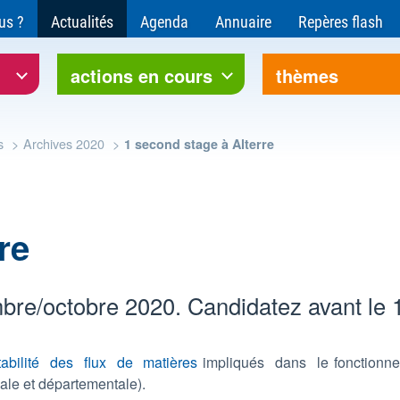
ce pour l'environnement et le développement soutenable
us ?
Actualités
Agenda
Annuaire
Repères flash
rre Bourgogne-Franche-Comté
actions en cours
thèmes
s
Archives 2020
1 second stage à Alterre
re
mbre/octobre 2020. Candidatez avant le 
abilité des flux de matières
impliqués dans le fonctionn
onale et départementale).