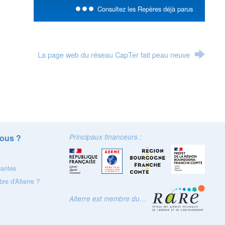
Consultez les Repères déjà parus
La page web du réseau CapTer fait peau neuve
ous ?
Principaux financeurs :
eantes
re d'Alterre ?
Alterre est membre du…