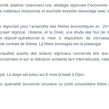
Comté élabore notamment une stratégie régionale d’économie ci
matériaux biosourcés et souhaite travailler davantage avec le
e régionale pour l’ensemble des filières économiques en 2019
onseil régional, l’Ademe, et la Dreal, une étude des flux de 
mme objectif opérationnel la mise à disposition de connais
ontrats de filières. La filière envisagée est la plasturgie.
enquêtes auprès des acteurs régionaux concernés tels que
cernées et sur la littérature existante tant internationale, nat
jet. Le stage est prévu sur 6 mois et basé à Dijon.
ec spécialité économie circulaire ou profil universitaire filièr