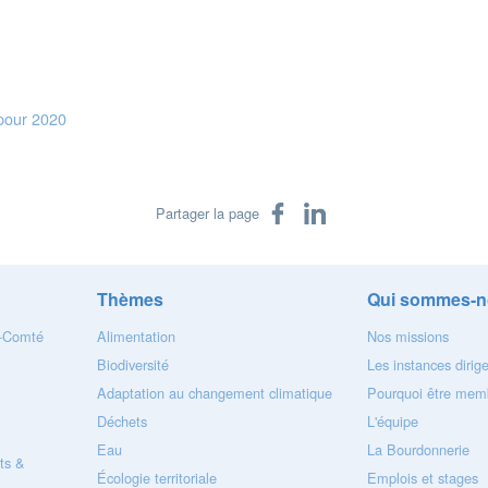
 pour 2020
Partager sur Facebook
Partager sur LinkedIn
Partager la page
Thèmes
Qui sommes-n
e-Comté
Alimentation
Nos missions
Biodiversité
Les instances dirig
Adaptation au changement climatique
Pourquoi être memb
Déchets
L'équipe
Eau
La Bourdonnerie
ts &
Écologie territoriale
Emplois et stages