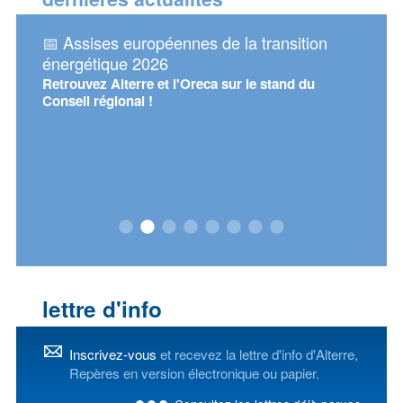
sur la
📅 Assises européennes de la transition
📅 Re
 de
énergétique 2026
d'Alt
Retrouvez Alterre et l'Oreca sur le stand du
Mercre
Conseil régional !
 en
de
iscours
œur de
ant.
lettre d'info
Inscrivez-vous
et recevez la lettre d'info d'Alterre,
Repères en version électronique ou papier.