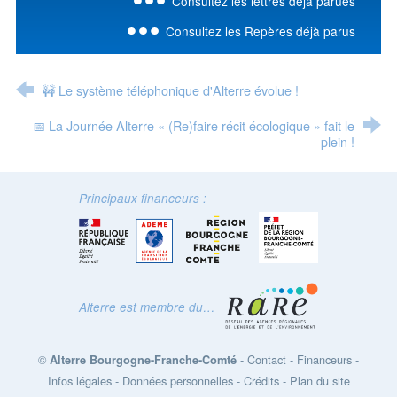
Consultez les lettres déjà parues
Consultez les Repères déjà parus
🚧 Le système téléphonique d'Alterre évolue !
📅 La Journée Alterre « (Re)faire récit écologique » fait le
plein !
Principaux financeurs :
Alterre est membre du…
©
-
Contact
-
Financeurs
-
Alterre Bourgogne-Franche-Comté
Infos légales
-
Données personnelles
-
Crédits
-
Plan du site