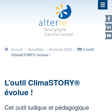
Alterre Bourgogne Franche-Com
F
L
Y
Accueil
Actualités
Archives 2025
🗺️ L’outil
ClimaSTORY® évolue !
L’outil ClimaSTORY®
évolue !
Cet outil ludique et pédagogique