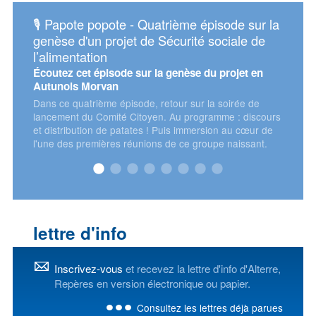
ote - Quatrième épisode sur la
📅 Assises européennes de
rojet de Sécurité sociale de
énergétique 2026
Retrouvez Alterre et l'Oreca 
Conseil régional !
sode sur la genèse du projet en
an
 épisode, retour sur la soirée de
ité Citoyen. Au programme : discours
e patates ! Puis immersion au cœur de
es réunions de ce groupe naissant.
lettre d'info
Inscrivez-vous
et recevez la lettre d'info d'Alterre,
Repères en version électronique ou papier.
Consultez les lettres déjà parues