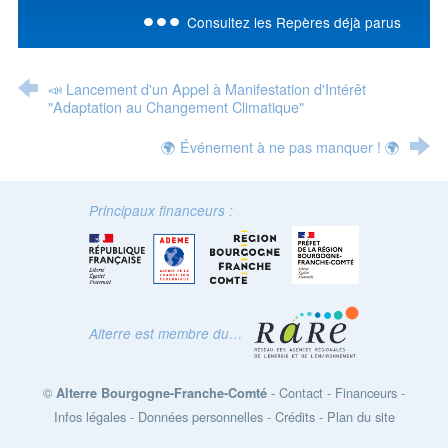
Consultez les Repères déjà parus
📣 Lancement d'un Appel à Manifestation d'Intérêt
"Adaptation au Changement Climatique"
🌍 Événement à ne pas manquer ! 🌍
Principaux financeurs :
Alterre est membre du…
©
-
Contact
-
Financeurs
-
Alterre Bourgogne-Franche-Comté
Infos légales
-
Données personnelles
-
Crédits
-
Plan du site