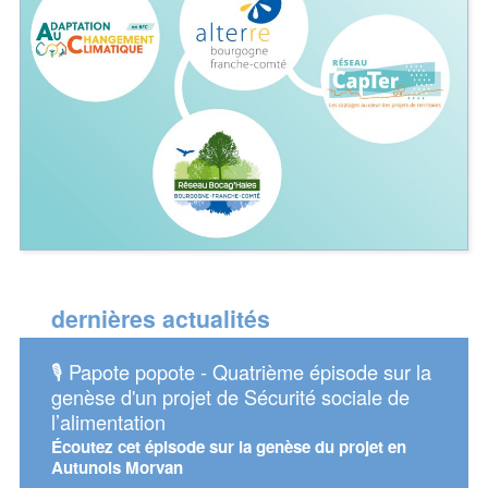
dernières actualités
🎙️ Papote popote - Quatrième épisode sur la
📅 As
genèse d'un projet de Sécurité sociale de
énerg
l’alimentation
Retrou
Consei
Écoutez cet épisode sur la genèse du projet en
Autunois Morvan