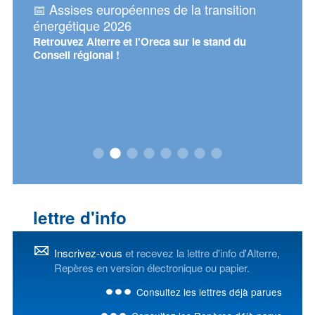
sur la
📅 Assises européennes de la transition
📅 Re
 de
énergétique 2026
d'Alt
Retrouvez Alterre et l'Oreca sur le stand du
Mercre
Conseil régional !
 en
de
iscours
œur de
ant.
lettre d'info
Inscrivez-vous
et recevez la lettre d'info d'Alterre,
Repères en version électronique ou papier.
Consultez les lettres déjà parues