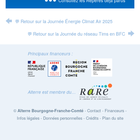
Consultez les Repères déjà parus
💬 Retour sur la Journée Énergie Climat Air 2025
💬 Retour sur la Journée du réseau Tims en BFC
Principaux financeurs :
Alterre est membre du…
©
-
Contact
-
Financeurs
-
Alterre Bourgogne-Franche-Comté
Infos légales
-
Données personnelles
-
Crédits
-
Plan du site