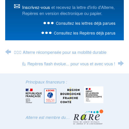
Inscrivez-vous
et recevez la lettre d'info d'Alterre,
Repères en version électronique ou papier.
Consultez les lettres déjà parues
Consultez les Repères déjà parus
🚴🏿‍♂ Alterre récompensée pour sa mobilité durable
🙋 Repères flash évolue... pour vous et avec vous !
Principaux financeurs :
Alterre est membre du…