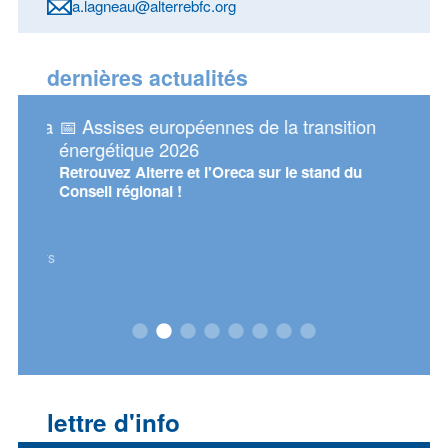
a.lagneau@alterrebfc.org
dernières actualités
sur la
📅 Assises européennes de la transition
📅 Re
 de
énergétique 2026
d'Alt
Retrouvez Alterre et l'Oreca sur le stand du
Mercre
Conseil régional !
 en
de
iscours
œur de
ant.
lettre d'info