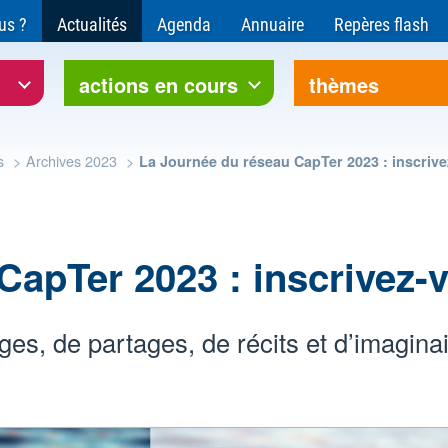
ce pour l'environnement et le développement soutenable
us ?
Actualités
Agenda
Annuaire
Repères flash
rre Bourgogne-Franche-Comté
actions en cours
thèmes
s
Archives 2023
La Journée du réseau CapTer 2023 : inscrive
CapTer 2023 : inscrivez-v
es, de partages, de récits et d’imaginai