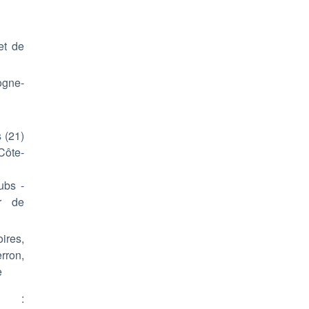
et de
ogne-
 (21)
Côte-
ubs -
ur de
ires,
ron,
e
) :