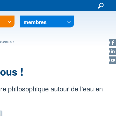
membres
F
z-vous !
L
Y
ous !
re philosophique autour de l'eau en