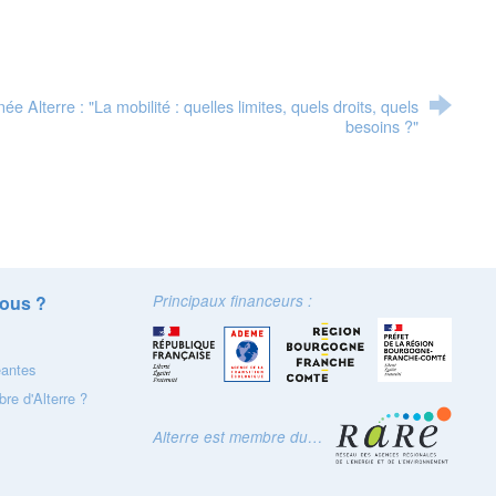
e Alterre : "La mobilité : quelles limites, quels droits, quels
besoins ?"
ous ?
Principaux financeurs :
eantes
re d'Alterre ?
Alterre est membre du…