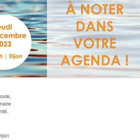
oute,
aire
mté.
ijon