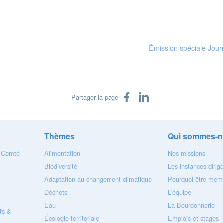
Émission spéciale Journé
Partager sur Facebook
Partager sur LinkedIn
Partager la page
Thèmes
Qui sommes-n
e-Comté
Alimentation
Nos missions
Biodiversité
Les instances dirig
Adaptation au changement climatique
Pourquoi être memb
Déchets
L'équipe
Eau
La Bourdonnerie
ts &
Écologie territoriale
Emplois et stages