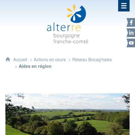
Alterre Bourgogne Franche-Com
F
L
Y
Accueil
Actions en cours
Réseau Bocag'haies
Aides en région