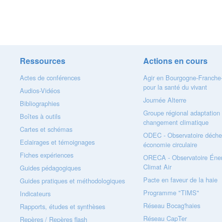
Ressources
Actions en cours
Actes de conférences
Agir en Bourgogne-Franch
pour la santé du vivant
Audios-Vidéos
Journée Alterre
Bibliographies
Groupe régional adaptation
Boîtes à outils
changement climatique
Cartes et schémas
ODEC - Observatoire déche
Eclairages et témoignages
économie circulaire
Fiches expériences
ORECA - Observatoire Éner
Climat Air
Guides pédagogiques
Pacte en faveur de la haie
Guides pratiques et méthodologiques
Programme "TIMS"
Indicateurs
Réseau Bocag'haies
Rapports, études et synthèses
Réseau CapTer
Repères / Repères flash