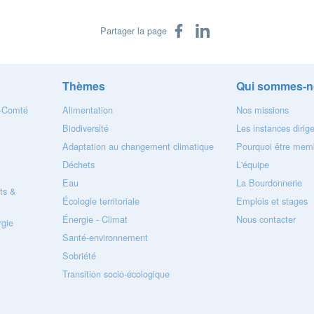
Partager sur Facebook
Partager sur LinkedIn
Partager la page
Thèmes
Qui sommes-n
e-Comté
Alimentation
Nos missions
Biodiversité
Les instances dirig
Adaptation au changement climatique
Pourquoi être memb
Déchets
L'équipe
Eau
La Bourdonnerie
ts &
Écologie territoriale
Emplois et stages
Énergie - Climat
Nous contacter
gie
Santé-environnement
Sobriété
Transition socio-écologique