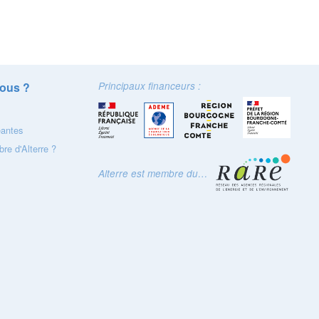
ous ?
Principaux financeurs :
eantes
re d'Alterre ?
Alterre est membre du…