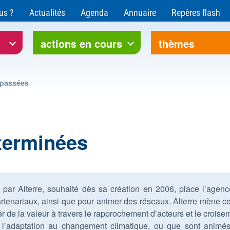
ce pour l'environnement et le développement soutenable
us ?
Actualités
Agenda
Annuaire
Repères flash
rre Bourgogne-Franche-Comté
actions en cours
thèmes
 passées
 terminées
par Alterre, souhaité dès sa création en 2006, place l’agence 
partenariaux, ainsi que pour animer des réseaux. Alterre mène ces
éer de la valeur à travers le rapprochement d’acteurs et le croise
’adaptation au changement climatique, ou que sont animés l