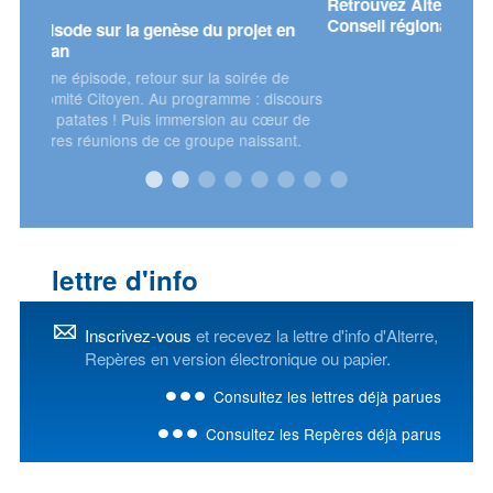
Retrouvez Alterre et l'Oreca sur le stand du
Mercr
Conseil régional !
t en
 de
discours
œur de
sant.
lettre d'info
Inscrivez-vous
et recevez la lettre d'info d'Alterre,
Repères en version électronique ou papier.
Consultez les lettres déjà parues
Consultez les Repères déjà parus