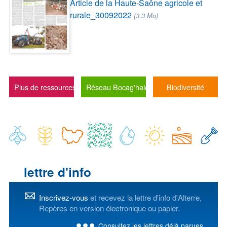
Article de la Haute-Saône agricole et
rurale_30092022
(3.3 Mo)
Plus de ressources
Réseau Bocag'haies
Biodiversité
lettre d'info
Inscrivez-vous
et recevez la lettre d'info d'Alterre,
Repères en version électronique ou papier.
Consultez les lettres déjà parues